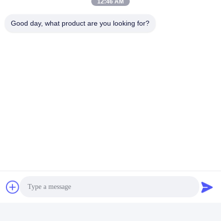
12:46 AM
Good day, what product are you looking for?
Les réseaux sociaux
Contactez rapidement
Téléphone
00-86-13711606141
E-mail
gembettercan@gmail.com