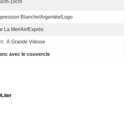
.5cm-10cm
pression Blanche/argentée/logo
r La Mer/air/exprès
t:
À Grande Vitesse
anc avec le couvercle
0Liter