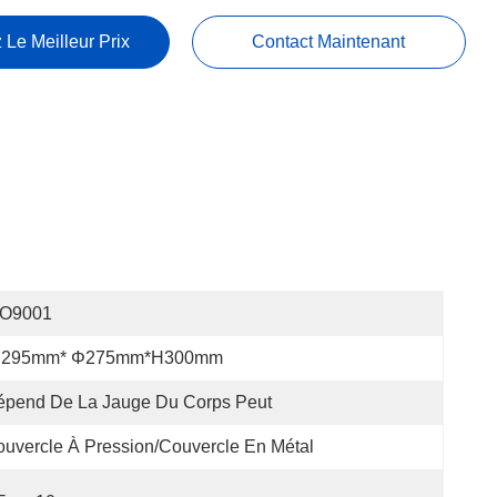
 Le Meilleur Prix
Contact Maintenant
SO9001
 295mm* Φ275mm*H300mm
épend De La Jauge Du Corps Peut
uvercle À Pression/couvercle En Métal