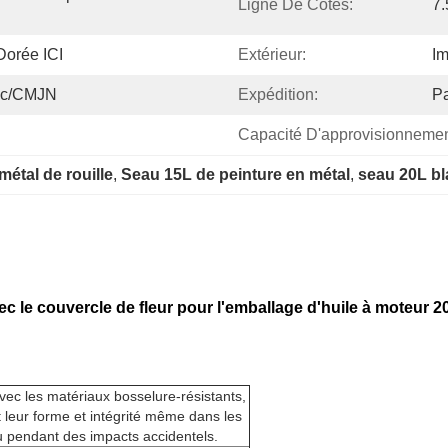
Ligne De Côtes:
7
Dorée ICI
Extérieur:
Im
anc/CMJN
Expédition:
Pa
Capacité D'approvisionnemen
métal de rouille
, 
Seau 15L de peinture en métal
, 
seau 20L bl
ec le couvercle de fleur pour l'emballage d'huile à moteur 2
vec les matériaux bosselure-résistants,
t leur forme et intégrité même dans les
u pendant des impacts accidentels.