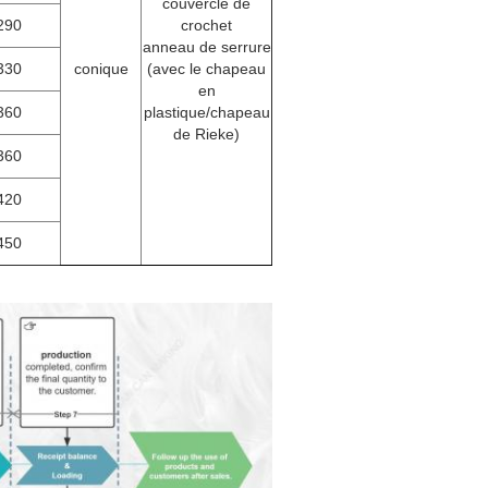
couvercle de
290
crochet
anneau de serrure
330
conique
(avec le chapeau
en
360
plastique/chapeau
de Rieke)
360
420
450