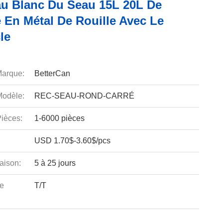
au Blanc Du Seau 15L 20L De
 En Métal De Rouille Avec Le
le
arque:
BetterCan
odèle:
REC-SEAU-ROND-CARRÉ
ièces:
1-6000 pièces
USD 1.70$-3.60$/pcs
aison:
5 à 25 jours
e
T/T