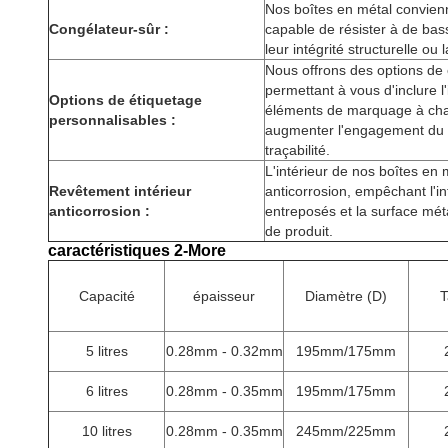
Nos boîtes en métal convien
Congélateur-sûr :
capable de résister à de ba
leur intégrité structurelle ou
Nous offrons des options de 
permettant à vous d'inclure l
Options de étiquetage
éléments de marquage à cha
personnalisables :
augmenter l'engagement du 
traçabilité.
L'intérieur de nos boîtes en
Revêtement intérieur
anticorrosion, empêchant l'in
anticorrosion :
entreposés et la surface mét
de produit.
caractéristiques 2-More
Capacité
épaisseur
Diamètre (D)
T
5 litres
0.28mm - 0.32mm
195mm/175mm
6 litres
0.28mm - 0.35mm
195mm/175mm
10 litres
0.28mm - 0.35mm
245mm/225mm