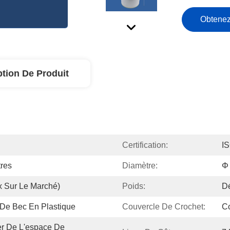
Obtenez
ption De Produit
Certification:
I
tres
Diamètre:
Φ
x Sur Le Marché)
Poids:
D
De Bec En Plastique
Couvercle De Crochet:
Co
r De L'espace De 