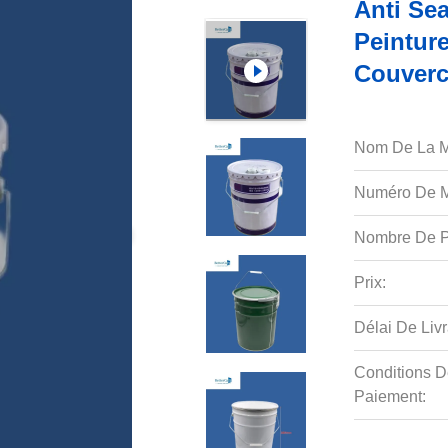
Anti Se
Peinture
Couverc
Nom De La M
Numéro De M
Nombre De P
Prix:
Délai De Livr
Conditions D
Paiement: