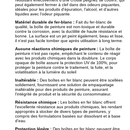
réduisant effectivement d'une croûte peignez se couvrir, qui
peut également fermer à clef dans des odeurs piquantes,
idéales pour les produits d'épuration, l'alcool, et d'autres
liquides avec l'odeur piquante.
Matériel durable de fer-blanc :
Fait du fer-blanc de
qualité, la boîte de peinture est non-toxique et durable
contre la corrosion, avec la ductilité de haute résistance et
bonne. La surface est un jet peint également, beau et lisse,
il n'est pas facile tomber que après utilisation à long terme.
Aucune réactions chimiques de peinture :
La boîte de
peinture n'est pas rayée, empêchant le contenu de réagir
avec les produits chimiques dans la doublure. Le corps
opaque de boîte assure la protection UV de 100%, pour
protéger la peinture contre le traitement, la fuite, et la
volatilisation à la lumière du soleil
Inaltérable :
Des boîtes en fer blanc peuvent être scellées
solidement, fournissant une solution de empaquetage
inaltérable pour des produits de peinture, assurant
l'intégrité de produit et la sécurité du consommateur.
Résistance chimique :
Les boîtes en fer blanc offrent
l'excellente résistance aux produits chimiques, les rendant
appropriés à stocker de divers types de peintures, y
compris des formulations basées sur dissolvant et à base
d'eau.
Protection légère :
Des boîtes en fer blanc peuvent être