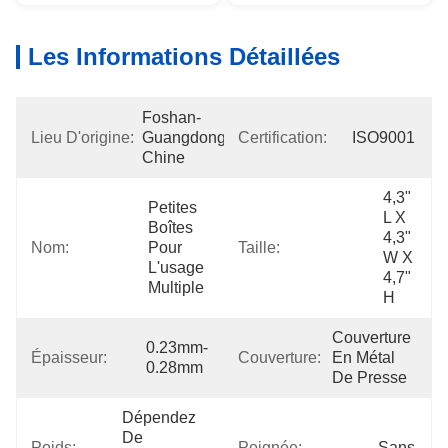
Les Informations Détaillées
Foshan-
Lieu D'origine:
Guangdong-
Certification:
ISO9001
Chine
4,3" 
Petites 
L X 
Boîtes 
4,3" 
Nom:
Pour 
Taille:
W X 
L'usage 
4,7" 
Multiple
H
Couverture 
0.23mm-
Épaisseur:
Couverture:
En Métal 
0.28mm
De Presse
Dépendez 
De 
Poids:
Poignée:
Sans