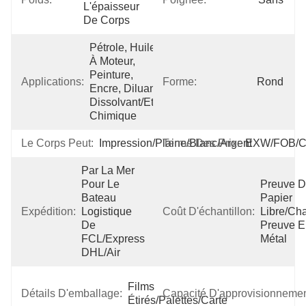
L'épaisseur 
De Corps
Pétrole, Huile 
À Moteur, 
Peinture, 
Applications:
Forme:
Rond
Encre, Diluant 
Dissolvant/etc. 
Chimique
Le Corps Peut:
Impression/plaine/blanc/argent
Terme Des Prix:
EXW/FOB/C
Par La Mer 
Pour Le 
Preuve D
Bateau 
Papier 
Expédition:
Logistique 
Coût D'échantillon:
Libre/cha
De 
Preuve E
FCL/Express 
Métal
DHL/Air
Films 
Détails D'emballage:
Capacité D'approvisionnemen
Étirés/palettes/carte