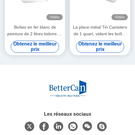
Vidéo
Vidéo
Boîtes en fer blanc de
La place métal Tin Canisters
peinture de 2 litres bidons de
de 1 quart, vident les boîtes
peinture vides de gallon pour
vides de 1 peinture de gallon
Obtenez le meilleur
Obtenez le meilleur
emballer un produit chimique
avec le couvercle en
prix
prix
plus mince
plastique
Les réseaux sociaux