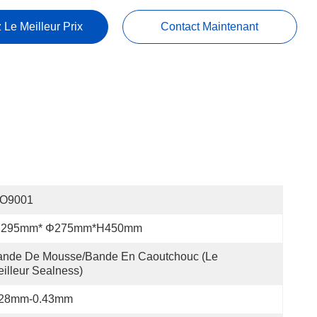
 Le Meilleur Prix
Contact Maintenant
SO9001
 295mm* Φ275mm*H450mm
ande De Mousse/bande En Caoutchouc (le 
illeur Sealness)
.28mm-0.43mm