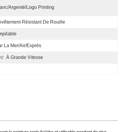
anc/argenté/Logo Printing
vêtement Résistant De Rouille
pilable
r La Mer/air/exprès
t:
À Grande Vitesse
ant la peinture reste fraîche et utilisable pendant de plus