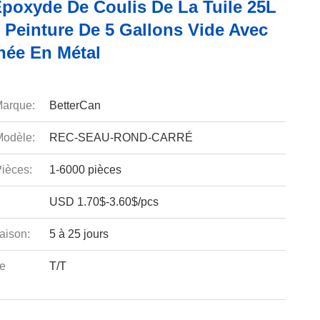
Époxyde De Coulis De La Tuile 25L
 Peinture De 5 Gallons Vide Avec
née En Métal
arque:
BetterCan
odèle:
REC-SEAU-ROND-CARRÉ
ièces:
1-6000 pièces
USD 1.70$-3.60$/pcs
aison:
5 à 25 jours
e
T/T