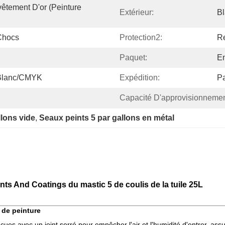
êtement D'or (peinture 
Extérieur:
Bl
Chocs
Protection2:
Re
Paquet:
Em
 Blanc/CMYK
Expédition:
Pa
Capacité D'approvisionnemen
llons vide
, 
Seaux peints 5 par gallons en métal
nts And Coatings du mastic 5 de coulis de la tuile 25L
 de peinture
ues avec un joint serré pour empêcher l'air et l'humidité d'entrer, assur