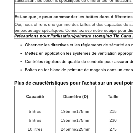
satisfaisant les besoins spécifiques de différentes formulations
Est-ce que je peux commander les boîtes dans différentes t
Oui, nous offrons une gamme des tailles et des capacités de sa
empaquetage spécifiques. Consultez svp notre équipe pour dis
Précautions pour l'utilisation/peinture storaging Tin Cans
Observez les directives et les règlements de sécurité en
Mettez en application les systèmes de ventilation appropr
Contrôles réguliers de qualité de conduite pour assurer d
Boîtes en fer blanc de peinture de magasin dans un endroit
Plus de caractéristiques pour l'achat sur un seul poi
Capacité
Diamètre (D)
Taille
5 litres
195mm/175mm
215
6 litres
195mm/175mm
230
10 litres
245mm/225mm
275