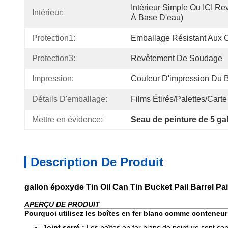
Intérieur Simple Ou ICI Rev
Intérieur:
À Base D'eau)
Protection1:
Emballage Résistant Aux 
Protection3:
Revêtement De Soudage
Impression:
Couleur D'impression Du
Détails D'emballage:
Films Étirés/palettes/carte
Mettre en évidence:
Seau de peinture de 5 ga
Description De Produit
gallon époxyde Tin Oil Can Tin Bucket Pail Barrel Pai
APERÇU DE PRODUIT
Pourquoi utilisez les boîtes en fer blanc comme conteneur
Joint serré :
Les boîtes en fer blanc de peinture sont conç