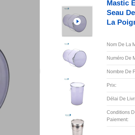
Mastic 
Seau De
La Poig
Nom De La M
Numéro De M
Nombre De P
Prix:
Délai De Livr
Conditions D
Paiement: