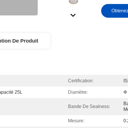
Obtenez
ption De Produit
Certification:
I
pacité 25L
Diamètre:
Φ
B
Bande De Sealness:
Me
Mesure:
0