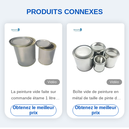
PRODUITS CONNEXES
Vidéo
Vidéo
La peinture vide faite sur
Boîte vide de peinture en
commande étame 1 litre
métal de taille de pinte de
autour des boîtes des
1/2 avec le couvercle,
Obtenez le meilleur
Obtenez le meilleur
véhicules à moteur de
récipients d'entreposage de
prix
prix
peinture avec le couvercle
peinture pour la peinture de
triple serré
surplus