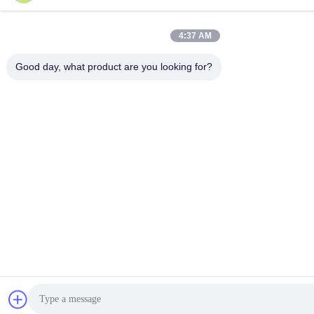
province du Guangdong, Chine.
4:37 AM
Politique en matière de protection de la vie privée
|
Plan du site
Good day, what product are you looking for?
Bonne qualité de la Chine Bidons vides de peinture Fournisseur.
© de Copyright 2023-2026 Guangzhou BetterCan Industry and
Trade Co., Ltd. . Tous droits réservés.