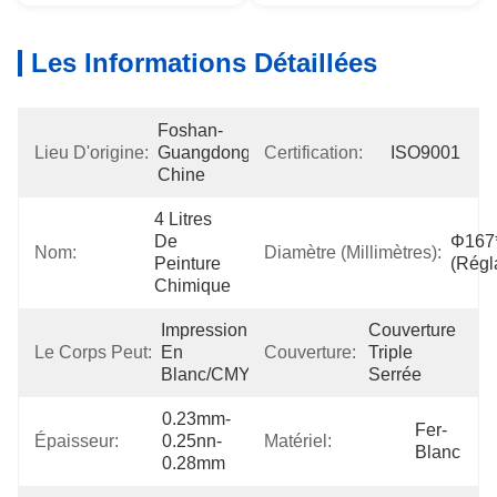
Les Informations Détaillées
Foshan-
Lieu D'origine:
Guangdong-
Certification:
ISO9001
Chine
4 Litres 
De 
Φ167
Nom:
Diamètre (millimètres):
Peinture 
(régl
Chimique
Impression 
Couverture 
Le Corps Peut:
En 
Couverture:
Triple 
Blanc/CMYK
Serrée
0.23mm-
Fer-
Épaisseur:
0.25nn-
Matériel:
Blanc
0.28mm