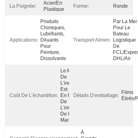
Acier/en 
La Poignée:
Forme:
Ronde
Plastique
Produits 
Par La Mer 
Chimiques, 
Pour Le 
Lubrifiants, 
Bateau 
Applications:
Diluants 
Transport Aérien:
Logistique 
Pour 
De 
Peinture, 
FCL/Expres
Dissolvants
DHL/Air
Le Montant 
De 
L'indemnité 
Est Calculé 
Films 
Coût De L'échantillon:
En Fonction 
Détails D'emballage:
Étirés/
De 
L'importation 
De La 
Marchandise.
À 