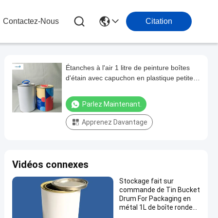
Contactez-Nous
Citation
Étanches à l'air 1 litre de peinture boîtes
d'étain avec capuchon en plastique petite
impression CMYK
Parlez Maintenant.
Apprenez Davantage
Vidéos connexes
Stockage fait sur
commande de Tin Bucket
Drum For Packaging en
métal 1L de boîte ronde
automatique en métal