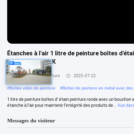
Étanches à l'air 1 litre de peinture boîtes d'é
impression CMYK
Bidons vides de peinture
2025-07-22
#
Boîtes vides de peinture
#
Boîtes de peinture en métal avec des
1 litre de peinture boîtes d' étain peinture ronde avec un bouchon e
étanche à l'air pour maintenir l'intégrité des produits de ...
Vue dav
Messages du visiteur