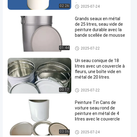
Étain de peinture de voiture
02:26
2025-07-24
Grands seaux en métal
de 25 litres, seau vide de
peinture durable avec la
bande scellée de mousse
Seau de peinture en métal
01:44
2025-07-22
Un seau conique de 18
litres avec un couvercle à
fleurs, une boîte vide en
métal de 20 litres.
Bidons industriels de peinture
00:17
2025-07-22
Peinture Tin Cans de
voiture seau rond de
peinture en métal de 4
litres avec le couvercle
boîtes en fer blanc de peinture
03:06
2025-07-24