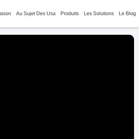
aison
Au Sujet Des Usa
Produits
Les Solutions
Le Blog