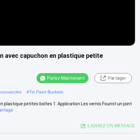
tain avec capuchon en plastique petite
Parlez Maintenant.
Partager
 couvercles
#
Tin Paint Buckets
n plastique petites boîtes 1. Application Les vernis Fournit un joint
antage
LAISSEZ UN MESSAGE