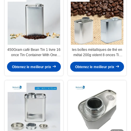
450Gram café Bean Tin 1 livre 16
les boîtes métalliques de thé en
once Tin Container With One
métal 200g vident 8 onces Tin
Valve
Containers 116x60x100mm avec
la valve
Obtenez le meilleur prix
Obtenez le meilleur prix