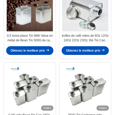
0,5 livres place Tin With Valve en
boîtes de café vides de 8Oz 12Oz
métal de Bean Tin 500G de café
16Oz 22Oz 23Oz, thé Tin Cans
de 1 livre
With Exhaust Valves
Obtenez le meilleur prix
Obtenez le meilleur prix
Vidéo
Vidéo
Café vide Bean Tin Can 16Oz-
250G Tin Container vide,