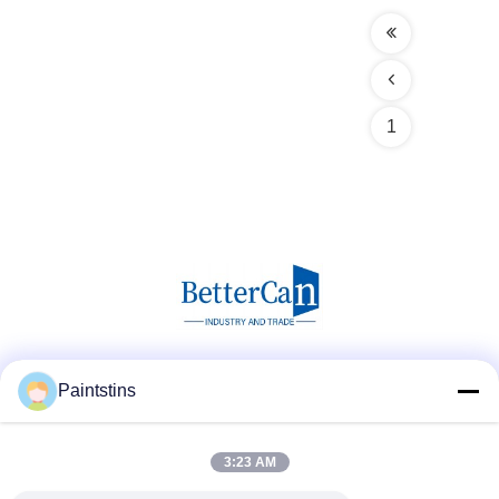
1
Les réseaux sociaux
Paintstins
3:23 AM
Contactez rapidement